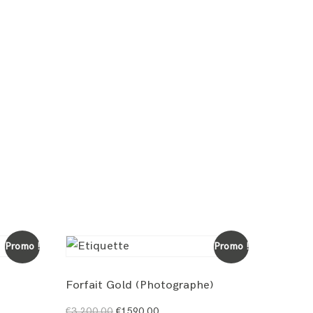
Promo !
Promo !
Forfait Gold (Photographe)
€
3.200,00
€
1.590,00