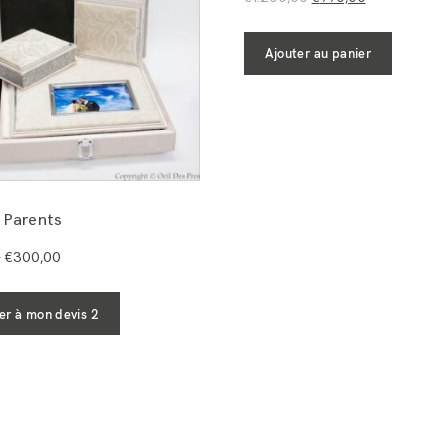
Ajouter au panier
 Parents
–
€
300,00
er à mon devis 2