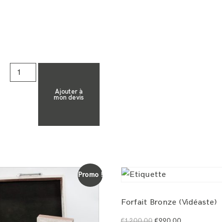
Ajouter à
mon devis
Promo !
Forfait Bronze (Vidéaste)
€
1.200,00
€
990,00